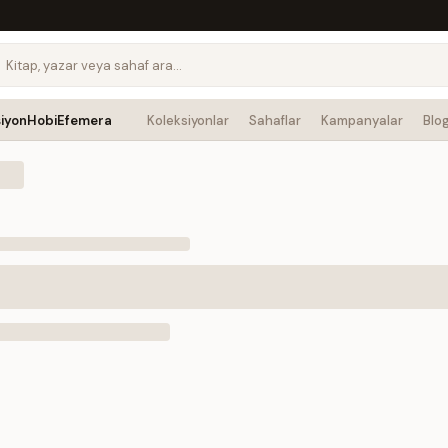
siyon
Hobi
Efemera
Koleksiyonlar
Sahaflar
Kampanyalar
Blo