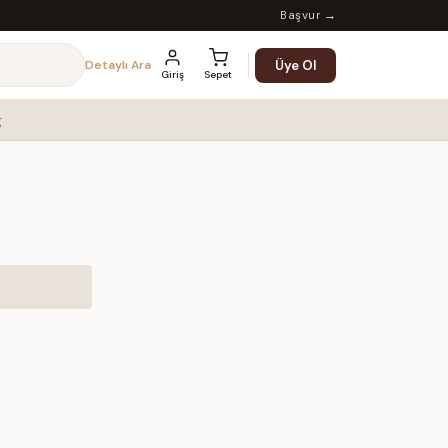
Başvur →
Üye Ol
Detaylı Ara
Giriş
Sepet
g