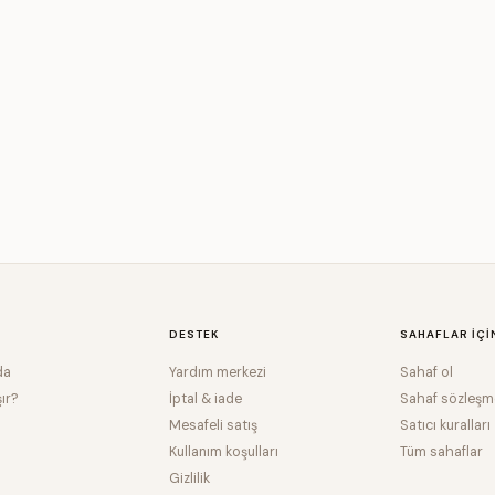
DESTEK
SAHAFLAR IÇI
da
Yardım merkezi
Sahaf ol
şır?
İptal & iade
Sahaf sözleşm
Mesafeli satış
Satıcı kuralları
Kullanım koşulları
Tüm sahaflar
Gizlilik