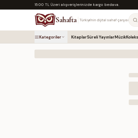
1500 TL Üzeri alışverişlerinizde kargo bedava.
Sahafta
Türkiye'nin dijital sahaf çarşısı
Kategoriler
Kitaplar
Süreli Yayınlar
Müzik
Kolek