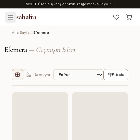
1500 TL Üzeri alışverişlerinizde kargo bedava.
Başvur →
sahafta
Ana Sayfa
Efemera
Efemera
—
Geçmişin İzleri
Aranıyor…
Filtrele