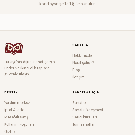
kondisyon şeffaflığı ile sunulur.
SAHAFTA
Hakkımızda
Türkiye'nin dijital sahaf çarşısı.
Nasıl çalışır?
Ender ve ikinci el kitaplara
Blog
güvenle ulaşın.
İletişim
DESTEK
SAHAFLAR IÇIN
Yardım merkezi
Sahaf ol
İptal & iade
Sahaf sözleşmesi
Mesafeli satış
Satıcı kuralları
Kullanım koşulları
Tüm sahaflar
Gizlilik