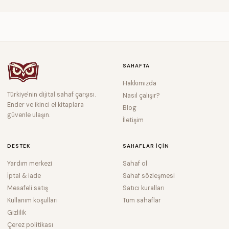
SAHAFTA
Hakkımızda
Türkiye'nin dijital sahaf çarşısı.
Nasıl çalışır?
Ender ve ikinci el kitaplara
Blog
güvenle ulaşın.
İletişim
DESTEK
SAHAFLAR IÇIN
Yardım merkezi
Sahaf ol
İptal & iade
Sahaf sözleşmesi
Mesafeli satış
Satıcı kuralları
Kullanım koşulları
Tüm sahaflar
Gizlilik
Çerez politikası