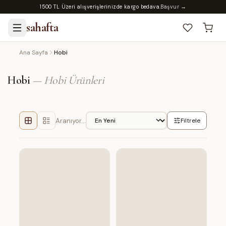
1500 TL Üzeri alışverişlerinizde kargo bedava.
Başvur →
sahafta
Ana Sayfa
Hobi
Hobi
—
Hobi Ürünleri
Aranıyor…
Filtrele