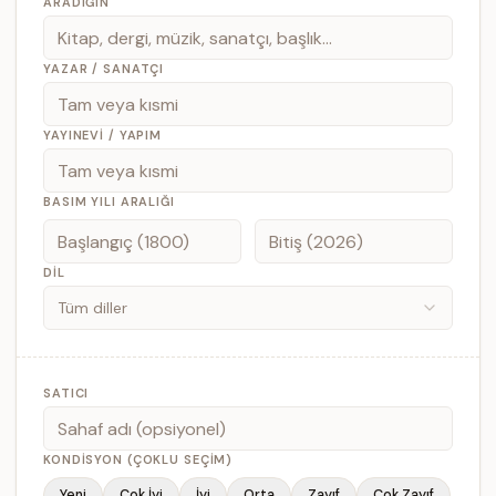
ARADIĞIN
YAZAR / SANATÇI
YAYINEVI / YAPIM
BASIM YILI ARALIĞI
DIL
Tüm diller
SATICI
KONDISYON (ÇOKLU SEÇIM)
Yeni
Çok İyi
İyi
Orta
Zayıf
Çok Zayıf