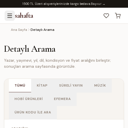
1500 TL Üzeri alışverişlerinizde kargo bedava.
Başvur →
sahafta
Ana Sayfa
Detaylı Arama
Detaylı Arama
Yazar, yayınevi, yıl, dil, kondisyon ve fiyat aralığını birleştir;
sonuçları arama sayfasında görüntüle.
TÜMÜ
KİTAP
SÜRELİ YAYIN
MÜZİK
HOBİ ÜRÜNLERİ
EFEMERA
ÜRÜN KODU İLE ARA