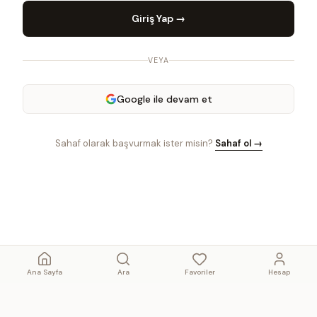
Giriş Yap →
VEYA
Google ile devam et
Sahaf olarak başvurmak ister misin?
Sahaf ol →
Ana Sayfa
Ara
Favoriler
Hesap