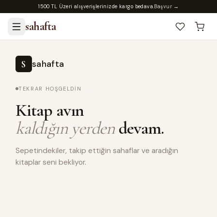
1500 TL Üzeri alışverişlerinizde kargo bedava.
Başvur →
sahafta
sahafta
S
TEKRAR HOŞGELDIN
Kitap avın
kaldığın yerden
devam.
Sepetindekiler, takip ettiğin sahaflar ve aradığın
kitaplar seni bekliyor.