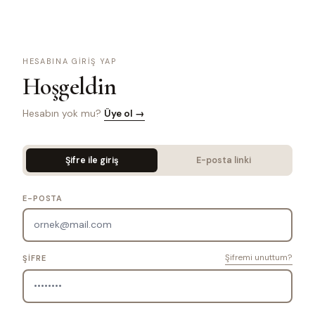
HESABINA GIRIŞ YAP
Hoşgeldin
Hesabın yok mu?
Üye ol →
Şifre ile giriş
E-posta linki
E-POSTA
Şifremi unuttum?
ŞIFRE