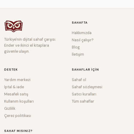
SAHAFTA
Hakkımızda
Türkiye'nin dijital sahaf çarşısı.
Nasıl çalışır?
Ender ve ikinci el kitaplara
Blog
güvenle ulaşın.
İletişim
DESTEK
SAHAFLAR IÇIN
Yardım merkezi
Sahaf ol
İptal & iade
Sahaf sözleşmesi
Mesafeli satış
Satıcı kuralları
Kullanım koşulları
Tüm sahaflar
Gizlilik
Çerez politikası
SAHAF MISINIZ?