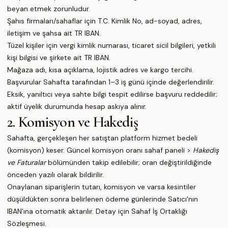
beyan etmek zorunludur.
Şahıs firmaları/sahaflar için T.C. Kimlik No, ad-soyad, adres,
iletişim ve şahsa ait TR IBAN.
Tüzel kişiler için vergi kimlik numarası, ticaret sicil bilgileri, yetkili
kişi bilgisi ve şirkete ait TR IBAN.
Mağaza adı, kısa açıklama, lojistik adres ve kargo tercihi.
Başvurular Sahafta tarafından 1–3 iş günü içinde değerlendirilir.
Eksik, yanıltıcı veya sahte bilgi tespit edilirse başvuru reddedilir;
aktif üyelik durumunda hesap askıya alınır.
2. Komisyon ve Hakediş
Sahafta, gerçekleşen her satıştan platform hizmet bedeli
(komisyon) keser. Güncel komisyon oranı sahaf paneli >
Hakediş
ve Faturalar
bölümünden takip edilebilir; oran değiştirildiğinde
önceden yazılı olarak bildirilir.
Onaylanan siparişlerin tutarı, komisyon ve varsa kesintiler
düşüldükten sonra belirlenen ödeme günlerinde Satıcı'nın
IBAN'ına otomatik aktarılır. Detay için
Sahaf İş Ortaklığı
Sözleşmesi
.