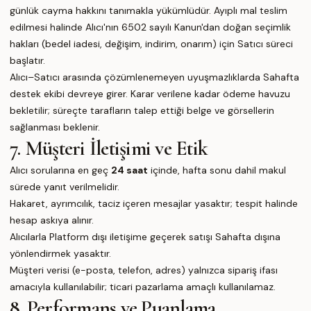
günlük cayma hakkını tanımakla yükümlüdür. Ayıplı mal teslim
edilmesi halinde Alıcı'nın 6502 sayılı Kanun'dan doğan seçimlik
hakları (bedel iadesi, değişim, indirim, onarım) için Satıcı süreci
başlatır.
Alıcı–Satıcı arasında çözümlenemeyen uyuşmazlıklarda Sahafta
destek ekibi devreye girer. Karar verilene kadar ödeme havuzu
bekletilir; süreçte tarafların talep ettiği belge ve görsellerin
sağlanması beklenir.
7. Müşteri İletişimi ve Etik
Alıcı sorularına en geç
24 saat
içinde, hafta sonu dahil makul
sürede yanıt verilmelidir.
Hakaret, ayrımcılık, taciz içeren mesajlar yasaktır; tespit halinde
hesap askıya alınır.
Alıcılarla Platform dışı iletişime geçerek satışı Sahafta dışına
yönlendirmek yasaktır.
Müşteri verisi (e-posta, telefon, adres) yalnızca sipariş ifası
amacıyla kullanılabilir; ticari pazarlama amaçlı kullanılamaz.
8. Performans ve Puanlama