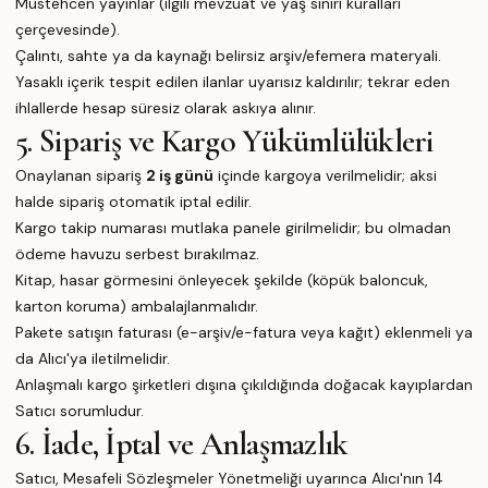
Müstehcen yayınlar (ilgili mevzuat ve yaş sınırı kuralları
çerçevesinde).
Çalıntı, sahte ya da kaynağı belirsiz arşiv/efemera materyali.
Yasaklı içerik tespit edilen ilanlar uyarısız kaldırılır; tekrar eden
ihlallerde hesap süresiz olarak askıya alınır.
5. Sipariş ve Kargo Yükümlülükleri
Onaylanan sipariş
2 iş günü
içinde kargoya verilmelidir; aksi
halde sipariş otomatik iptal edilir.
Kargo takip numarası mutlaka panele girilmelidir; bu olmadan
ödeme havuzu serbest bırakılmaz.
Kitap, hasar görmesini önleyecek şekilde (köpük baloncuk,
karton koruma) ambalajlanmalıdır.
Pakete satışın faturası (e-arşiv/e-fatura veya kağıt) eklenmeli ya
da Alıcı'ya iletilmelidir.
Anlaşmalı kargo şirketleri dışına çıkıldığında doğacak kayıplardan
Satıcı sorumludur.
6. İade, İptal ve Anlaşmazlık
Satıcı, Mesafeli Sözleşmeler Yönetmeliği uyarınca Alıcı'nın 14