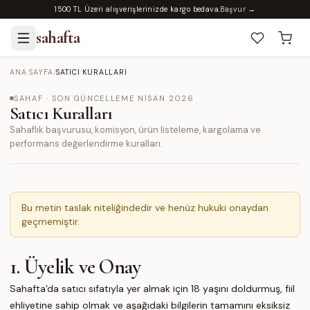
1500 TL Üzeri alışverişlerinizde kargo bedava.
Başvur →
sahafta
ANA SAYFA
/
SATICI KURALLARI
SAHAF · SON GÜNCELLEME
NISAN 2026
Satıcı Kuralları
Sahaflık başvurusu, komisyon, ürün listeleme, kargolama ve
performans değerlendirme kuralları.
Bu metin taslak niteliğindedir ve henüz hukuki onaydan
geçmemiştir.
1. Üyelik ve Onay
Sahafta'da satıcı sıfatıyla yer almak için 18 yaşını doldurmuş, fiil
ehliyetine sahip olmak ve aşağıdaki bilgilerin tamamını eksiksiz