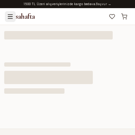
1500 TL Üzeri alışverişlerinizde kargo bedava.
Başvur →
sahafta