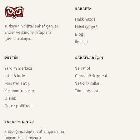
SAHAFTA
Hakkımızda
Türkiye'nin dijital sahaf çarşısı.
Nasıl çalışır?
Ender ve ikinci el kitaplara
Blog
güvenle ulaşın.
İletişim
DESTEK
SAHAFLAR IÇIN
Yardım merkezi
Sahaf ol
İptal & iade
Sahaf sözleşmesi
Mesafeli satış
Satıcı kuralları
Kullanım koşulları
Tüm sahaflar
Gizlilik
Çerez politikası
SAHAF MISINIZ?
Kitaplığınızı dijital sahaf çarşısına
taşıyın. Hızlı başvuru,