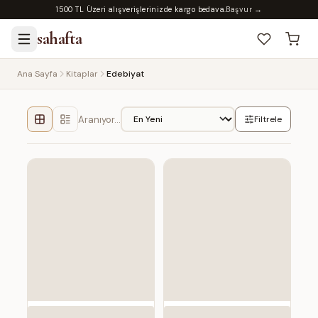
1500 TL Üzeri alışverişlerinizde kargo bedava.
Başvur →
sahafta
Ana Sayfa
Kitaplar
Edebiyat
Aranıyor…
Filtrele