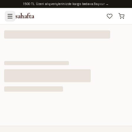
1500 TL Üzeri alışverişlerinizde kargo bedava.
Başvur →
sahafta