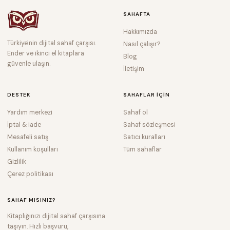
SAHAFTA
Hakkımızda
Türkiye'nin dijital sahaf çarşısı.
Nasıl çalışır?
Ender ve ikinci el kitaplara
Blog
güvenle ulaşın.
İletişim
DESTEK
SAHAFLAR IÇIN
Yardım merkezi
Sahaf ol
İptal & iade
Sahaf sözleşmesi
Mesafeli satış
Satıcı kuralları
Kullanım koşulları
Tüm sahaflar
Gizlilik
Çerez politikası
SAHAF MISINIZ?
Kitaplığınızı dijital sahaf çarşısına
taşıyın. Hızlı başvuru,