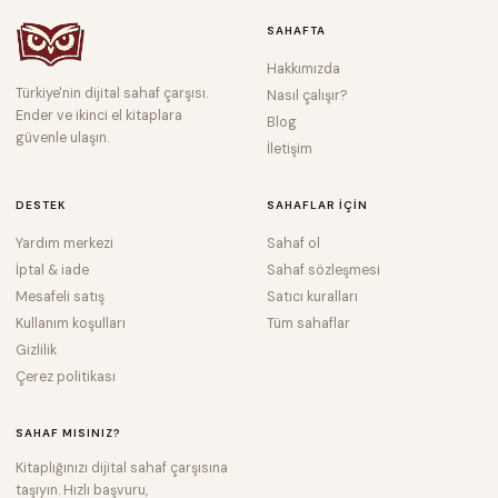
SAHAFTA
Hakkımızda
Türkiye'nin dijital sahaf çarşısı.
Nasıl çalışır?
Ender ve ikinci el kitaplara
Blog
güvenle ulaşın.
İletişim
DESTEK
SAHAFLAR IÇIN
Yardım merkezi
Sahaf ol
İptal & iade
Sahaf sözleşmesi
Mesafeli satış
Satıcı kuralları
Kullanım koşulları
Tüm sahaflar
Gizlilik
Çerez politikası
SAHAF MISINIZ?
Kitaplığınızı dijital sahaf çarşısına
taşıyın. Hızlı başvuru,