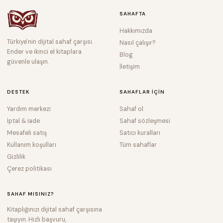
SAHAFTA
Hakkımızda
Türkiye'nin dijital sahaf çarşısı.
Nasıl çalışır?
Ender ve ikinci el kitaplara
Blog
güvenle ulaşın.
İletişim
DESTEK
SAHAFLAR IÇIN
Yardım merkezi
Sahaf ol
İptal & iade
Sahaf sözleşmesi
Mesafeli satış
Satıcı kuralları
Kullanım koşulları
Tüm sahaflar
Gizlilik
Çerez politikası
SAHAF MISINIZ?
Kitaplığınızı dijital sahaf çarşısına
taşıyın. Hızlı başvuru,