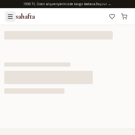
1500 TL Üzeri alışverişlerinizde kargo bedava.
Başvur →
sahafta