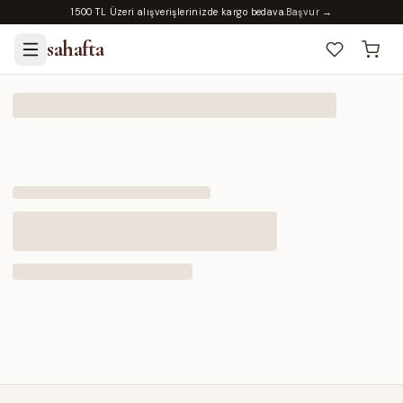
1500 TL Üzeri alışverişlerinizde kargo bedava.
Başvur →
sahafta