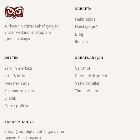
SAHAFTA
Hakkımızda
Türkiye'nin dijital sahaf çarşısı.
Nasıl çalışır?
Ender ve ikinci el kitaplara
Blog
güvenle ulaşın.
İletişim
DESTEK
SAHAFLAR IÇIN
Yardım merkezi
Sahaf ol
İptal & iade
Sahaf sözleşmesi
Mesafeli satış
Satıcı kuralları
Kullanım koşulları
Tüm sahaflar
Gizlilik
Çerez politikası
SAHAF MISINIZ?
Kitaplığınızı dijital sahaf çarşısına
taşıyın. Hızlı başvuru,