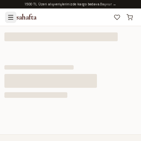
1500 TL Üzeri alışverişlerinizde kargo bedava.
Başvur →
sahafta