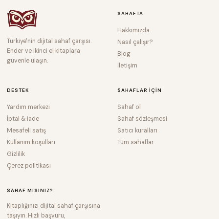
SAHAFTA
Hakkımızda
Türkiye'nin dijital sahaf çarşısı.
Nasıl çalışır?
Ender ve ikinci el kitaplara
Blog
güvenle ulaşın.
İletişim
DESTEK
SAHAFLAR IÇIN
Yardım merkezi
Sahaf ol
İptal & iade
Sahaf sözleşmesi
Mesafeli satış
Satıcı kuralları
Kullanım koşulları
Tüm sahaflar
Gizlilik
Çerez politikası
SAHAF MISINIZ?
Kitaplığınızı dijital sahaf çarşısına
taşıyın. Hızlı başvuru,