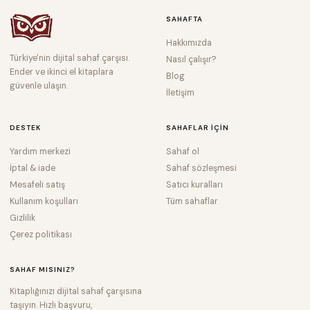
SAHAFTA
Hakkımızda
Türkiye'nin dijital sahaf çarşısı.
Nasıl çalışır?
Ender ve ikinci el kitaplara
Blog
güvenle ulaşın.
İletişim
DESTEK
SAHAFLAR IÇIN
Yardım merkezi
Sahaf ol
İptal & iade
Sahaf sözleşmesi
Mesafeli satış
Satıcı kuralları
Kullanım koşulları
Tüm sahaflar
Gizlilik
Çerez politikası
SAHAF MISINIZ?
Kitaplığınızı dijital sahaf çarşısına
taşıyın. Hızlı başvuru,