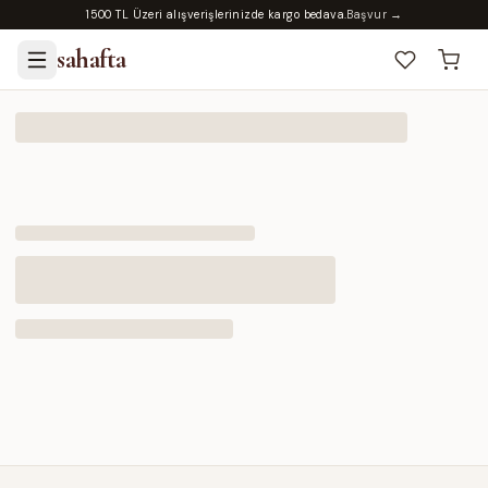
1500 TL Üzeri alışverişlerinizde kargo bedava.
Başvur →
sahafta