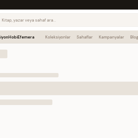
siyon
Hobi
Efemera
Koleksiyonlar
Sahaflar
Kampanyalar
Blo