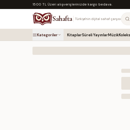
1500 TL Üzeri alışverişlerinizde kargo bedava.
Sahafta
Türkiye'nin dijital sahaf çarşısı
Kategoriler
Kitaplar
Süreli Yayınlar
Müzik
Kolek