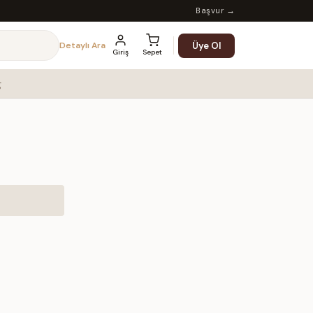
Başvur →
Üye Ol
Detaylı Ara
Giriş
Sepet
g