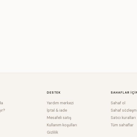
DESTEK
SAHAFLAR IÇI
da
Yardım merkezi
Sahaf ol
şır?
İptal & iade
Sahaf sözleşm
Mesafeli satış
Satıcı kuralları
Kullanım koşulları
Tüm sahaflar
Gizlilik