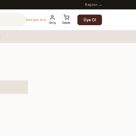
Başvur →
Üye Ol
Detaylı Ara
Giriş
Sepet
g