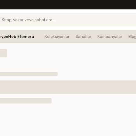
siyon
Hobi
Efemera
Koleksiyonlar
Sahaflar
Kampanyalar
Blo