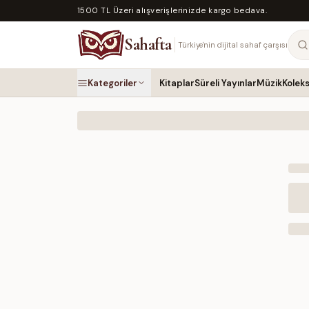
1500 TL Üzeri alışverişlerinizde kargo bedava.
Sahafta
Türkiye'nin dijital sahaf çarşısı
Kategoriler
Kitaplar
Süreli Yayınlar
Müzik
Kolek