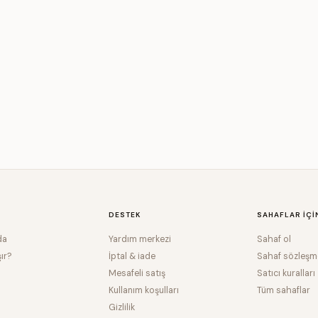
DESTEK
SAHAFLAR IÇI
da
Yardım merkezi
Sahaf ol
şır?
İptal & iade
Sahaf sözleşm
Mesafeli satış
Satıcı kuralları
Kullanım koşulları
Tüm sahaflar
Gizlilik