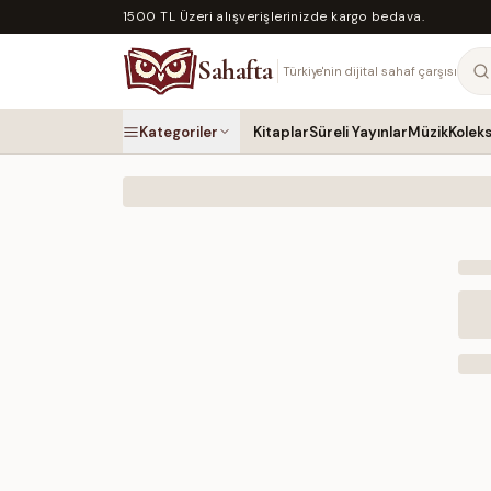
1500 TL Üzeri alışverişlerinizde kargo bedava.
Sahafta
Türkiye'nin dijital sahaf çarşısı
Kategoriler
Kitaplar
Süreli Yayınlar
Müzik
Kolek