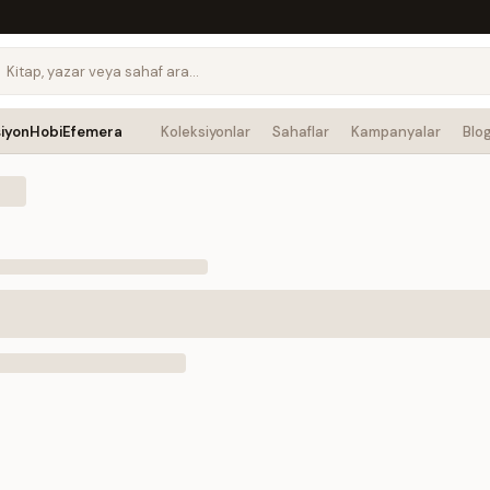
siyon
Hobi
Efemera
Koleksiyonlar
Sahaflar
Kampanyalar
Blo