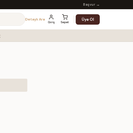
Başvur →
Üye Ol
Detaylı Ara
Giriş
Sepet
g