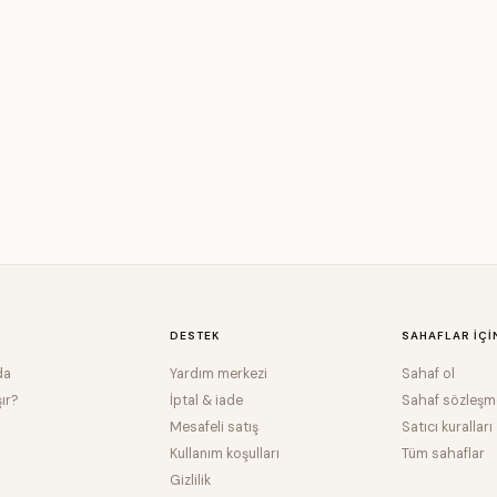
DESTEK
SAHAFLAR IÇI
da
Yardım merkezi
Sahaf ol
şır?
İptal & iade
Sahaf sözleşm
Mesafeli satış
Satıcı kuralları
Kullanım koşulları
Tüm sahaflar
Gizlilik