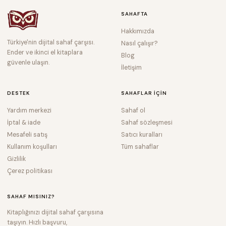
SAHAFTA
Hakkımızda
Türkiye'nin dijital sahaf çarşısı.
Nasıl çalışır?
Ender ve ikinci el kitaplara
Blog
güvenle ulaşın.
İletişim
DESTEK
SAHAFLAR IÇIN
Yardım merkezi
Sahaf ol
İptal & iade
Sahaf sözleşmesi
Mesafeli satış
Satıcı kuralları
Kullanım koşulları
Tüm sahaflar
Gizlilik
Çerez politikası
SAHAF MISINIZ?
Kitaplığınızı dijital sahaf çarşısına
taşıyın. Hızlı başvuru,