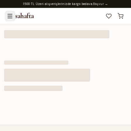
1500 TL Üzeri alışverişlerinizde kargo bedava.
Başvur →
sahafta