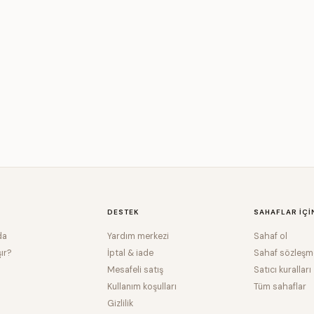
DESTEK
SAHAFLAR IÇI
da
Yardım merkezi
Sahaf ol
şır?
İptal & iade
Sahaf sözleşm
Mesafeli satış
Satıcı kuralları
Kullanım koşulları
Tüm sahaflar
Gizlilik