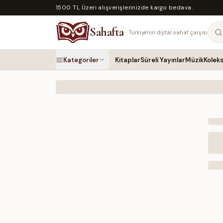
1500 TL Üzeri alışverişlerinizde kargo bedava.
Sahafta
Türkiye'nin dijital sahaf çarşısı
Kategoriler
Kitaplar
Süreli Yayınlar
Müzik
Kolek