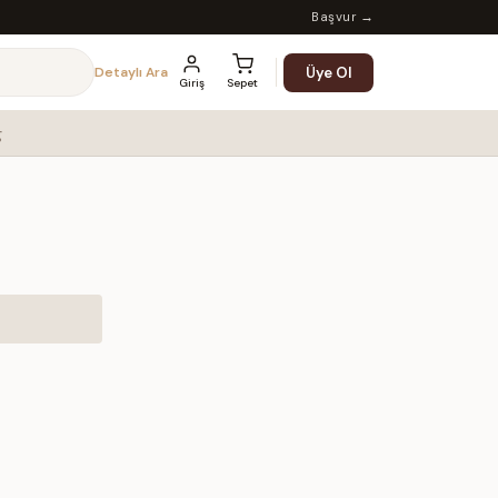
Başvur →
Üye Ol
Detaylı Ara
Giriş
Sepet
g