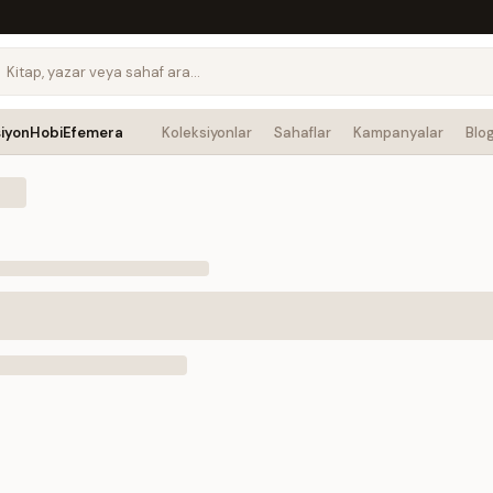
siyon
Hobi
Efemera
Koleksiyonlar
Sahaflar
Kampanyalar
Blo