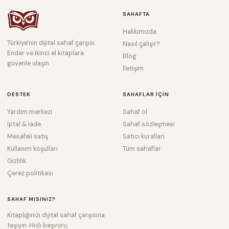
SAHAFTA
Hakkımızda
Türkiye'nin dijital sahaf çarşısı.
Nasıl çalışır?
Ender ve ikinci el kitaplara
Blog
güvenle ulaşın.
İletişim
DESTEK
SAHAFLAR IÇIN
Yardım merkezi
Sahaf ol
İptal & iade
Sahaf sözleşmesi
Mesafeli satış
Satıcı kuralları
Kullanım koşulları
Tüm sahaflar
Gizlilik
Çerez politikası
SAHAF MISINIZ?
Kitaplığınızı dijital sahaf çarşısına
taşıyın. Hızlı başvuru,