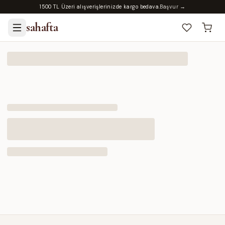
1500 TL Üzeri alışverişlerinizde kargo bedava.
Başvur →
sahafta