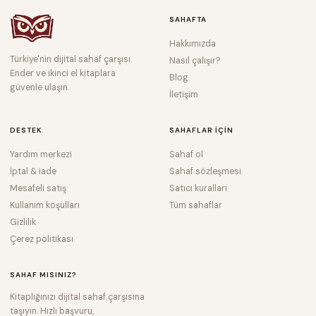
SAHAFTA
Hakkımızda
Türkiye'nin dijital sahaf çarşısı.
Nasıl çalışır?
Ender ve ikinci el kitaplara
Blog
güvenle ulaşın.
İletişim
DESTEK
SAHAFLAR IÇIN
Yardım merkezi
Sahaf ol
İptal & iade
Sahaf sözleşmesi
Mesafeli satış
Satıcı kuralları
Kullanım koşulları
Tüm sahaflar
Gizlilik
Çerez politikası
SAHAF MISINIZ?
Kitaplığınızı dijital sahaf çarşısına
taşıyın. Hızlı başvuru,