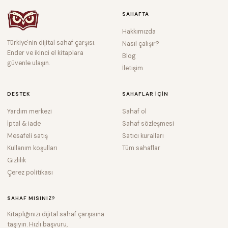
SAHAFTA
Hakkımızda
Türkiye'nin dijital sahaf çarşısı.
Nasıl çalışır?
Ender ve ikinci el kitaplara
Blog
güvenle ulaşın.
İletişim
DESTEK
SAHAFLAR IÇIN
Yardım merkezi
Sahaf ol
İptal & iade
Sahaf sözleşmesi
Mesafeli satış
Satıcı kuralları
Kullanım koşulları
Tüm sahaflar
Gizlilik
Çerez politikası
SAHAF MISINIZ?
Kitaplığınızı dijital sahaf çarşısına
taşıyın. Hızlı başvuru,