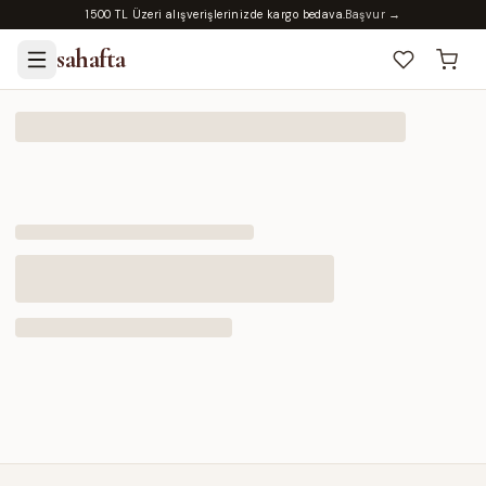
1500 TL Üzeri alışverişlerinizde kargo bedava.
Başvur →
sahafta