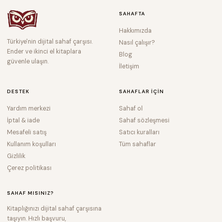
SAHAFTA
Hakkımızda
Türkiye'nin dijital sahaf çarşısı.
Nasıl çalışır?
Ender ve ikinci el kitaplara
Blog
güvenle ulaşın.
İletişim
DESTEK
SAHAFLAR IÇIN
Yardım merkezi
Sahaf ol
İptal & iade
Sahaf sözleşmesi
Mesafeli satış
Satıcı kuralları
Kullanım koşulları
Tüm sahaflar
Gizlilik
Çerez politikası
SAHAF MISINIZ?
Kitaplığınızı dijital sahaf çarşısına
taşıyın. Hızlı başvuru,