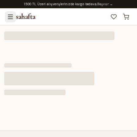
1500 TL Üzeri alışverişlerinizde kargo bedava.
Başvur →
sahafta