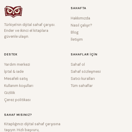
SAHAFTA
Hakkımızda
Türkiye'nin dijital sahaf çarşısı.
Nasıl çalışır?
Ender ve ikinci el kitaplara
Blog
güvenle ulaşın.
İletişim
DESTEK
SAHAFLAR IÇIN
Yardım merkezi
Sahaf ol
İptal & iade
Sahaf sözleşmesi
Mesafeli satış
Satıcı kuralları
Kullanım koşulları
Tüm sahaflar
Gizlilik
Çerez politikası
SAHAF MISINIZ?
Kitaplığınızı dijital sahaf çarşısına
taşıyın. Hızlı başvuru,