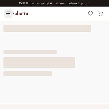
1500 TL Üzeri alışverişlerinizde kargo bedava.
Başvur →
sahafta