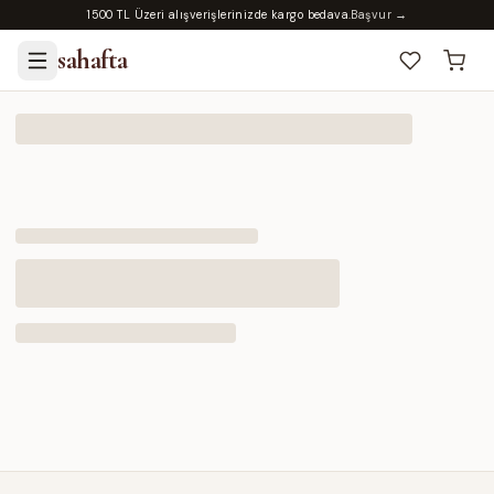
1500 TL Üzeri alışverişlerinizde kargo bedava.
Başvur →
sahafta