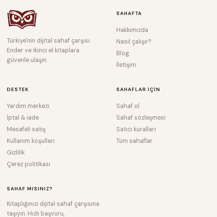
SAHAFTA
Hakkımızda
Türkiye'nin dijital sahaf çarşısı.
Nasıl çalışır?
Ender ve ikinci el kitaplara
Blog
güvenle ulaşın.
İletişim
DESTEK
SAHAFLAR IÇIN
Yardım merkezi
Sahaf ol
İptal & iade
Sahaf sözleşmesi
Mesafeli satış
Satıcı kuralları
Kullanım koşulları
Tüm sahaflar
Gizlilik
Çerez politikası
SAHAF MISINIZ?
Kitaplığınızı dijital sahaf çarşısına
taşıyın. Hızlı başvuru,