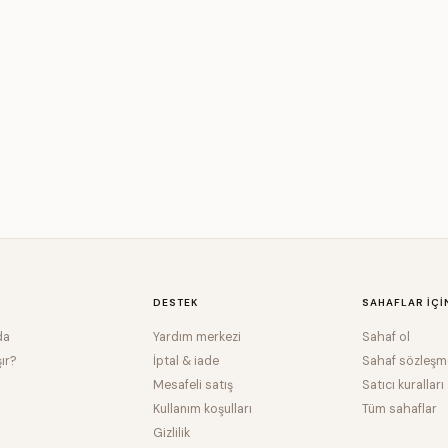
DESTEK
SAHAFLAR IÇI
da
Yardım merkezi
Sahaf ol
şır?
İptal & iade
Sahaf sözleşm
Mesafeli satış
Satıcı kuralları
Kullanım koşulları
Tüm sahaflar
Gizlilik