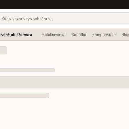
siyon
Hobi
Efemera
Koleksiyonlar
Sahaflar
Kampanyalar
Blo