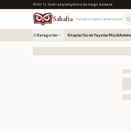
1500 TL Üzeri alışverişlerinizde kargo bedava.
Sahafta
Türkiye'nin dijital sahaf çarşısı
Kategoriler
Kitaplar
Süreli Yayınlar
Müzik
Kolek