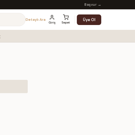
Başvur →
Üye Ol
Detaylı Ara
Giriş
Sepet
g