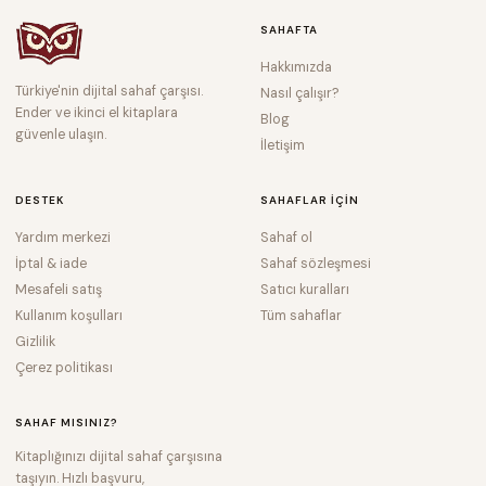
SAHAFTA
Hakkımızda
Türkiye'nin dijital sahaf çarşısı.
Nasıl çalışır?
Ender ve ikinci el kitaplara
Blog
güvenle ulaşın.
İletişim
DESTEK
SAHAFLAR IÇIN
Yardım merkezi
Sahaf ol
İptal & iade
Sahaf sözleşmesi
Mesafeli satış
Satıcı kuralları
Kullanım koşulları
Tüm sahaflar
Gizlilik
Çerez politikası
SAHAF MISINIZ?
Kitaplığınızı dijital sahaf çarşısına
taşıyın. Hızlı başvuru,