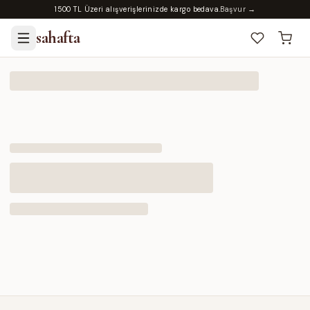
1500 TL Üzeri alışverişlerinizde kargo bedava.
Başvur →
sahafta