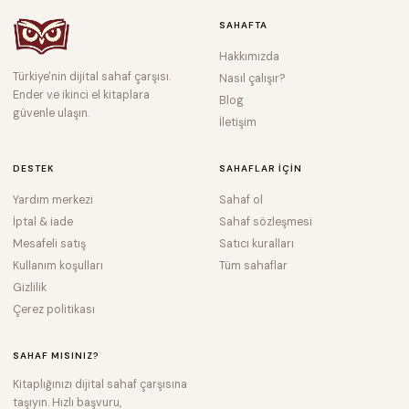
SAHAFTA
Hakkımızda
Türkiye'nin dijital sahaf çarşısı.
Nasıl çalışır?
Ender ve ikinci el kitaplara
Blog
güvenle ulaşın.
İletişim
DESTEK
SAHAFLAR IÇIN
Yardım merkezi
Sahaf ol
İptal & iade
Sahaf sözleşmesi
Mesafeli satış
Satıcı kuralları
Kullanım koşulları
Tüm sahaflar
Gizlilik
Çerez politikası
SAHAF MISINIZ?
Kitaplığınızı dijital sahaf çarşısına
taşıyın. Hızlı başvuru,