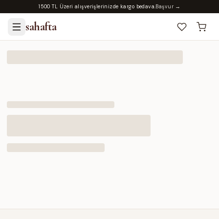
1500 TL Üzeri alışverişlerinizde kargo bedava.
Başvur →
sahafta