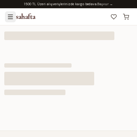
1500 TL Üzeri alışverişlerinizde kargo bedava.
Başvur →
sahafta