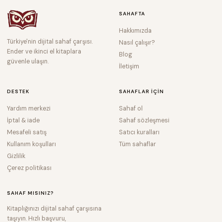
SAHAFTA
Hakkımızda
Türkiye'nin dijital sahaf çarşısı.
Nasıl çalışır?
Ender ve ikinci el kitaplara
Blog
güvenle ulaşın.
İletişim
DESTEK
SAHAFLAR IÇIN
Yardım merkezi
Sahaf ol
İptal & iade
Sahaf sözleşmesi
Mesafeli satış
Satıcı kuralları
Kullanım koşulları
Tüm sahaflar
Gizlilik
Çerez politikası
SAHAF MISINIZ?
Kitaplığınızı dijital sahaf çarşısına
taşıyın. Hızlı başvuru,