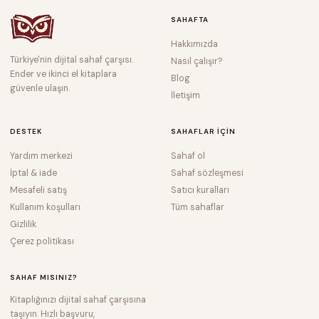
SAHAFTA
Hakkımızda
Türkiye'nin dijital sahaf çarşısı.
Nasıl çalışır?
Ender ve ikinci el kitaplara
Blog
güvenle ulaşın.
İletişim
DESTEK
SAHAFLAR IÇIN
Yardım merkezi
Sahaf ol
İptal & iade
Sahaf sözleşmesi
Mesafeli satış
Satıcı kuralları
Kullanım koşulları
Tüm sahaflar
Gizlilik
Çerez politikası
SAHAF MISINIZ?
Kitaplığınızı dijital sahaf çarşısına
taşıyın. Hızlı başvuru,