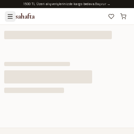
1500 TL Üzeri alışverişlerinizde kargo bedava.
Başvur →
sahafta