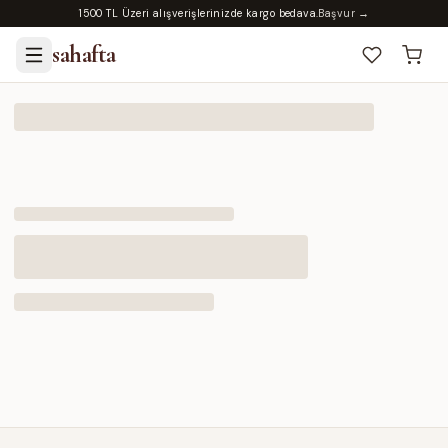
1500 TL Üzeri alışverişlerinizde kargo bedava.
Başvur →
sahafta