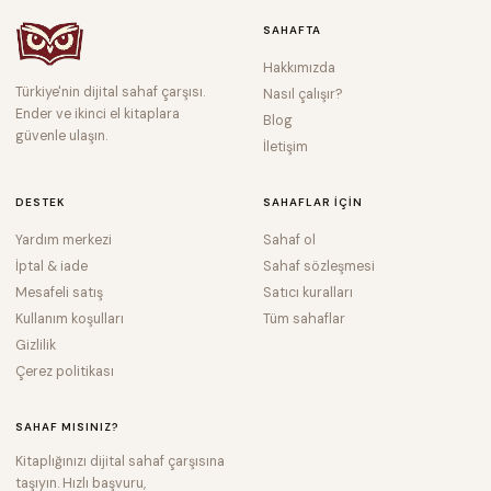
SAHAFTA
Hakkımızda
Türkiye'nin dijital sahaf çarşısı.
Nasıl çalışır?
Ender ve ikinci el kitaplara
Blog
güvenle ulaşın.
İletişim
DESTEK
SAHAFLAR IÇIN
Yardım merkezi
Sahaf ol
İptal & iade
Sahaf sözleşmesi
Mesafeli satış
Satıcı kuralları
Kullanım koşulları
Tüm sahaflar
Gizlilik
Çerez politikası
SAHAF MISINIZ?
Kitaplığınızı dijital sahaf çarşısına
taşıyın. Hızlı başvuru,