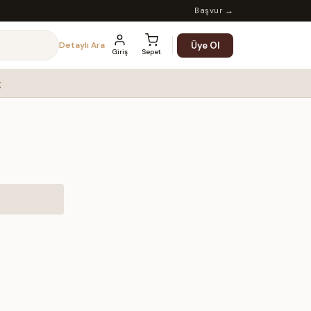
Başvur →
Üye Ol
Detaylı Ara
Giriş
Sepet
g