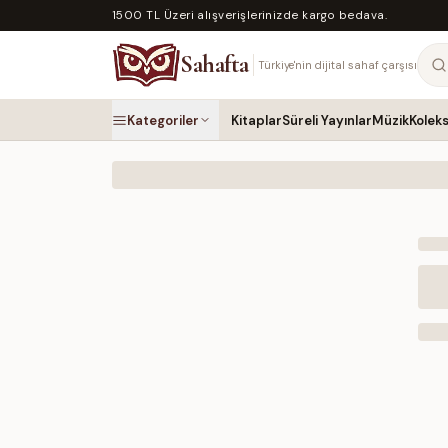
1500 TL Üzeri alışverişlerinizde kargo bedava.
Sahafta
Türkiye'nin dijital sahaf çarşısı
Kategoriler
Kitaplar
Süreli Yayınlar
Müzik
Kolek