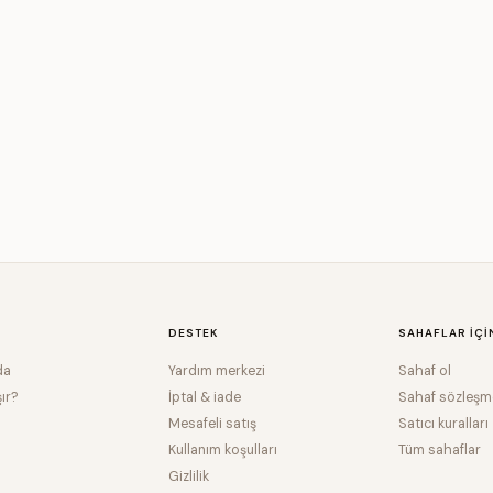
DESTEK
SAHAFLAR IÇI
da
Yardım merkezi
Sahaf ol
şır?
İptal & iade
Sahaf sözleşm
Mesafeli satış
Satıcı kuralları
Kullanım koşulları
Tüm sahaflar
Gizlilik