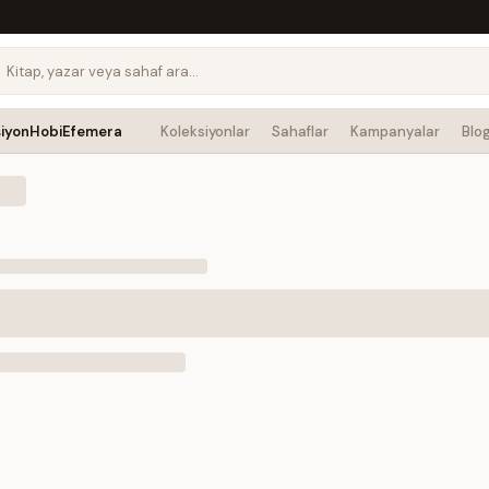
siyon
Hobi
Efemera
Koleksiyonlar
Sahaflar
Kampanyalar
Blo