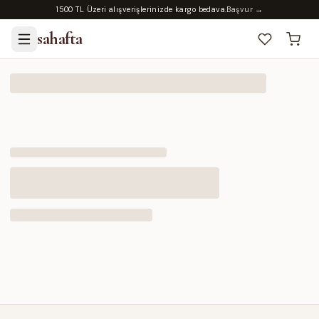
1500 TL Üzeri alışverişlerinizde kargo bedava.
Başvur →
sahafta