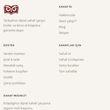
SAHAFTA
Hakkımızda
Türkiye'nin dijital sahaf çarşısı.
Nasıl çalışır?
Ender ve ikinci el kitaplara
Blog
güvenle ulaşın.
İletişim
DESTEK
SAHAFLAR IÇIN
Yardım merkezi
Sahaf ol
İptal & iade
Sahaf sözleşmesi
Mesafeli satış
Satıcı kuralları
Kullanım koşulları
Tüm sahaflar
Gizlilik
Çerez politikası
SAHAF MISINIZ?
Kitaplığınızı dijital sahaf çarşısına
taşıyın. Hızlı başvuru,