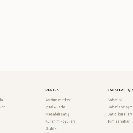
DESTEK
SAHAFLAR IÇI
da
Yardım merkezi
Sahaf ol
şır?
İptal & iade
Sahaf sözleşm
Mesafeli satış
Satıcı kuralları
Kullanım koşulları
Tüm sahaflar
Gizlilik