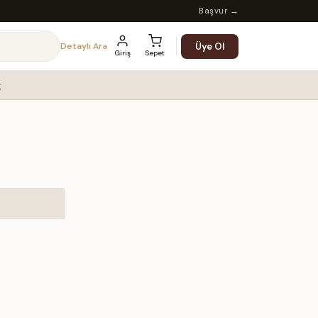
Başvur →
Üye Ol
Detaylı Ara
Giriş
Sepet
g