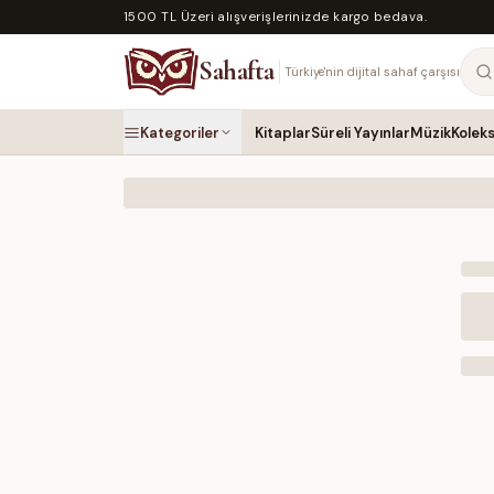
1500 TL Üzeri alışverişlerinizde kargo bedava.
Sahafta
Türkiye'nin dijital sahaf çarşısı
Kategoriler
Kitaplar
Süreli Yayınlar
Müzik
Kolek