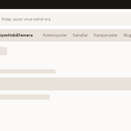
siyon
Hobi
Efemera
Koleksiyonlar
Sahaflar
Kampanyalar
Blo