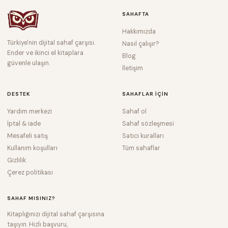
SAHAFTA
Hakkımızda
Türkiye'nin dijital sahaf çarşısı.
Nasıl çalışır?
Ender ve ikinci el kitaplara
Blog
güvenle ulaşın.
İletişim
DESTEK
SAHAFLAR IÇIN
Yardım merkezi
Sahaf ol
İptal & iade
Sahaf sözleşmesi
Mesafeli satış
Satıcı kuralları
Kullanım koşulları
Tüm sahaflar
Gizlilik
Çerez politikası
SAHAF MISINIZ?
Kitaplığınızı dijital sahaf çarşısına
taşıyın. Hızlı başvuru,