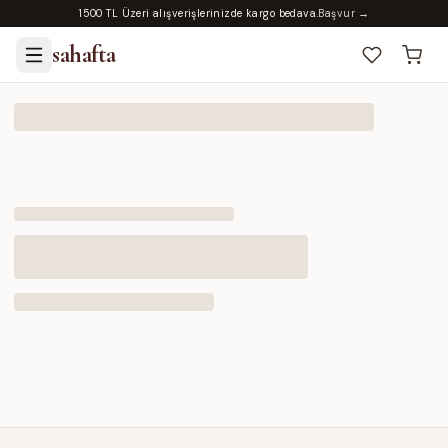
1500 TL Üzeri alışverişlerinizde kargo bedava.
Başvur →
sahafta