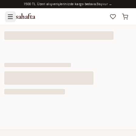
1500 TL Üzeri alışverişlerinizde kargo bedava.
Başvur →
sahafta