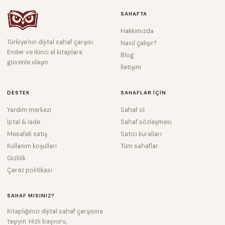
SAHAFTA
Hakkımızda
Türkiye'nin dijital sahaf çarşısı.
Nasıl çalışır?
Ender ve ikinci el kitaplara
Blog
güvenle ulaşın.
İletişim
DESTEK
SAHAFLAR IÇIN
Yardım merkezi
Sahaf ol
İptal & iade
Sahaf sözleşmesi
Mesafeli satış
Satıcı kuralları
Kullanım koşulları
Tüm sahaflar
Gizlilik
Çerez politikası
SAHAF MISINIZ?
Kitaplığınızı dijital sahaf çarşısına
taşıyın. Hızlı başvuru,