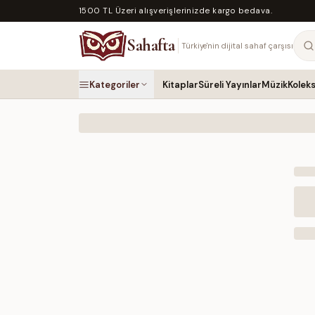
1500 TL Üzeri alışverişlerinizde kargo bedava.
Sahafta
Türkiye'nin dijital sahaf çarşısı
Kategoriler
Kitaplar
Süreli Yayınlar
Müzik
Kolek