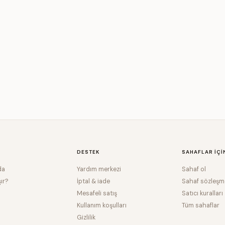
DESTEK
SAHAFLAR IÇI
da
Yardım merkezi
Sahaf ol
şır?
İptal & iade
Sahaf sözleşm
Mesafeli satış
Satıcı kuralları
Kullanım koşulları
Tüm sahaflar
Gizlilik