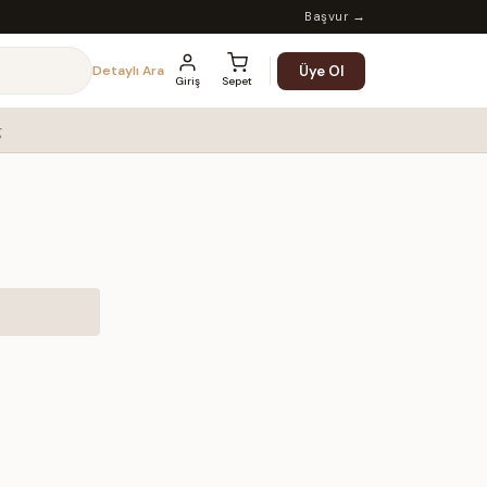
Başvur →
Üye Ol
Detaylı Ara
Giriş
Sepet
g