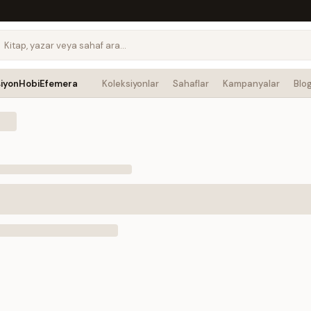
siyon
Hobi
Efemera
Koleksiyonlar
Sahaflar
Kampanyalar
Blo