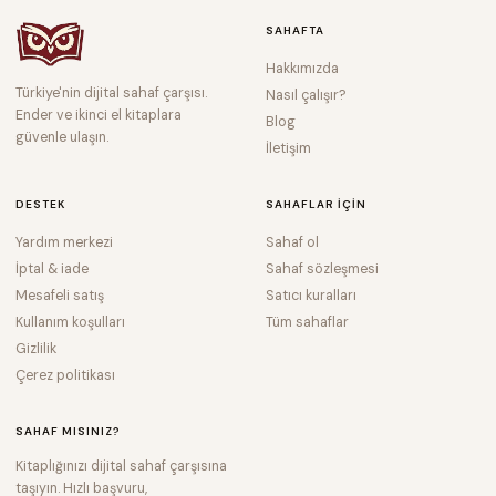
SAHAFTA
Hakkımızda
Türkiye'nin dijital sahaf çarşısı.
Nasıl çalışır?
Ender ve ikinci el kitaplara
Blog
güvenle ulaşın.
İletişim
DESTEK
SAHAFLAR IÇIN
Yardım merkezi
Sahaf ol
İptal & iade
Sahaf sözleşmesi
Mesafeli satış
Satıcı kuralları
Kullanım koşulları
Tüm sahaflar
Gizlilik
Çerez politikası
SAHAF MISINIZ?
Kitaplığınızı dijital sahaf çarşısına
taşıyın. Hızlı başvuru,