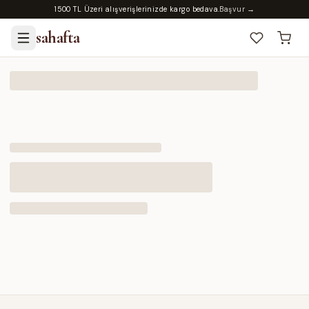
1500 TL Üzeri alışverişlerinizde kargo bedava.
Başvur →
sahafta