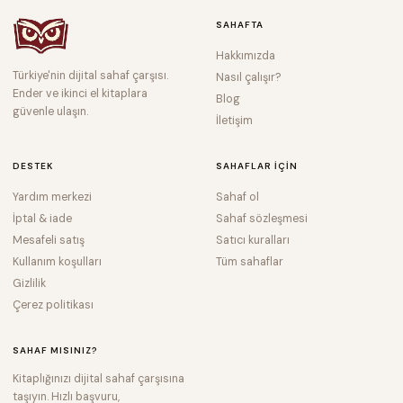
SAHAFTA
Hakkımızda
Türkiye'nin dijital sahaf çarşısı.
Nasıl çalışır?
Ender ve ikinci el kitaplara
Blog
güvenle ulaşın.
İletişim
DESTEK
SAHAFLAR IÇIN
Yardım merkezi
Sahaf ol
İptal & iade
Sahaf sözleşmesi
Mesafeli satış
Satıcı kuralları
Kullanım koşulları
Tüm sahaflar
Gizlilik
Çerez politikası
SAHAF MISINIZ?
Kitaplığınızı dijital sahaf çarşısına
taşıyın. Hızlı başvuru,