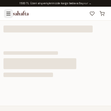
1500 TL Üzeri alışverişlerinizde kargo bedava.
Başvur →
sahafta