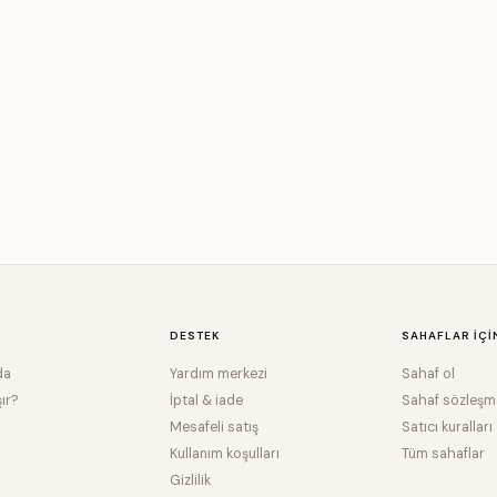
DESTEK
SAHAFLAR IÇI
da
Yardım merkezi
Sahaf ol
şır?
İptal & iade
Sahaf sözleşm
Mesafeli satış
Satıcı kuralları
Kullanım koşulları
Tüm sahaflar
Gizlilik