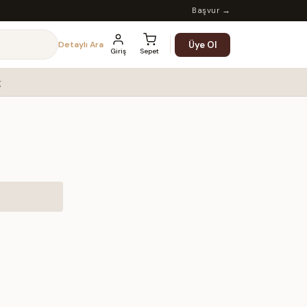
Başvur →
Üye Ol
Detaylı Ara
Giriş
Sepet
g