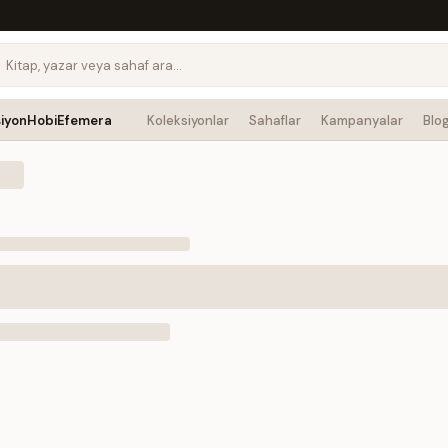
siyon
Hobi
Efemera
Koleksiyonlar
Sahaflar
Kampanyalar
Blo