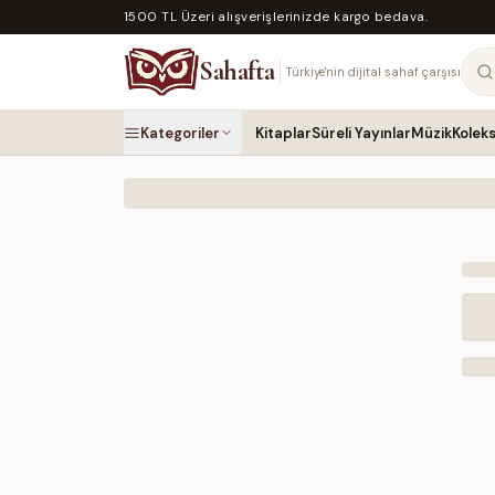
1500 TL Üzeri alışverişlerinizde kargo bedava.
Sahafta
Türkiye'nin dijital sahaf çarşısı
Kategoriler
Kitaplar
Süreli Yayınlar
Müzik
Kolek