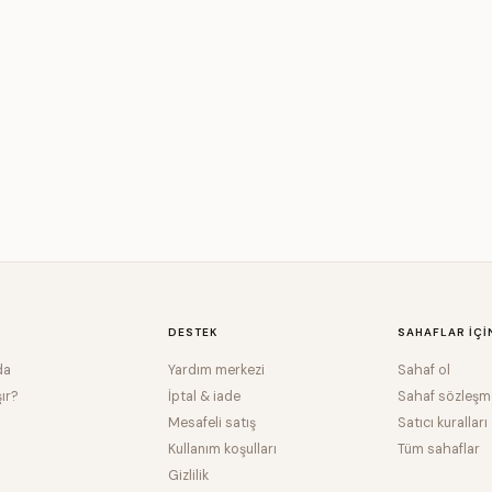
DESTEK
SAHAFLAR IÇI
da
Yardım merkezi
Sahaf ol
şır?
İptal & iade
Sahaf sözleşm
Mesafeli satış
Satıcı kuralları
Kullanım koşulları
Tüm sahaflar
Gizlilik