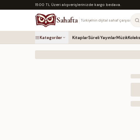
1500 TL Üzeri alışverişlerinizde kargo bedava.
Sahafta
Türkiye'nin dijital sahaf çarşısı
Kategoriler
Kitaplar
Süreli Yayınlar
Müzik
Kolek