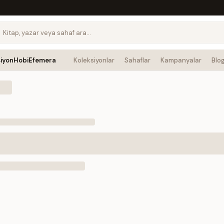
siyon
Hobi
Efemera
Koleksiyonlar
Sahaflar
Kampanyalar
Blo