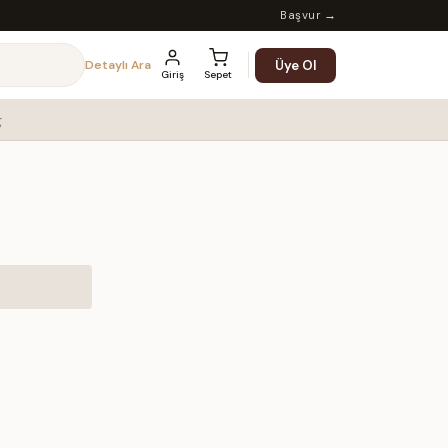
Başvur →
Üye Ol
Detaylı Ara
Giriş
Sepet
g