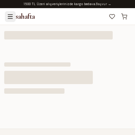
1500 TL Üzeri alışverişlerinizde kargo bedava.
Başvur →
sahafta