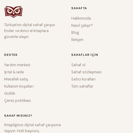
SAHAFTA
Hakkımızda
Türkiye'nin dijital sahaf çarşısı.
Nasıl çalışır?
Ender ve ikinci el kitaplara
Blog
güvenle ulaşın.
İletişim
DESTEK
SAHAFLAR IÇIN
Yardım merkezi
Sahaf ol
İptal & iade
Sahaf sözleşmesi
Mesafeli satış
Satıcı kuralları
Kullanım koşulları
Tüm sahaflar
Gizlilik
Çerez politikası
SAHAF MISINIZ?
Kitaplığınızı dijital sahaf çarşısına
taşıyın. Hızlı başvuru,