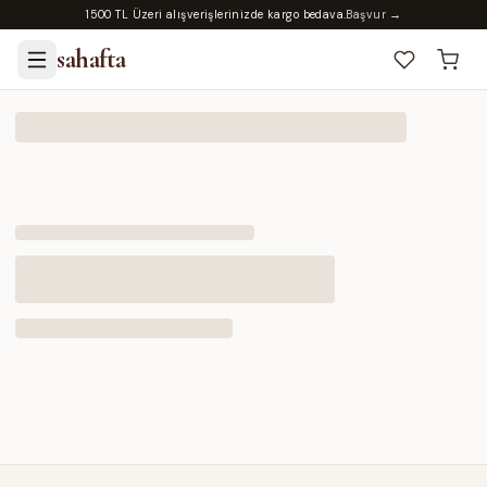
1500 TL Üzeri alışverişlerinizde kargo bedava.
Başvur →
sahafta