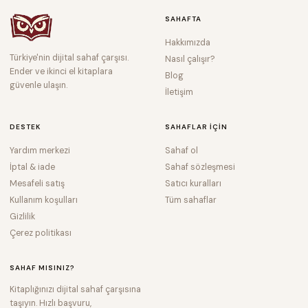
SAHAFTA
Hakkımızda
Türkiye'nin dijital sahaf çarşısı.
Nasıl çalışır?
Ender ve ikinci el kitaplara
Blog
güvenle ulaşın.
İletişim
DESTEK
SAHAFLAR IÇIN
Yardım merkezi
Sahaf ol
İptal & iade
Sahaf sözleşmesi
Mesafeli satış
Satıcı kuralları
Kullanım koşulları
Tüm sahaflar
Gizlilik
Çerez politikası
SAHAF MISINIZ?
Kitaplığınızı dijital sahaf çarşısına
taşıyın. Hızlı başvuru,