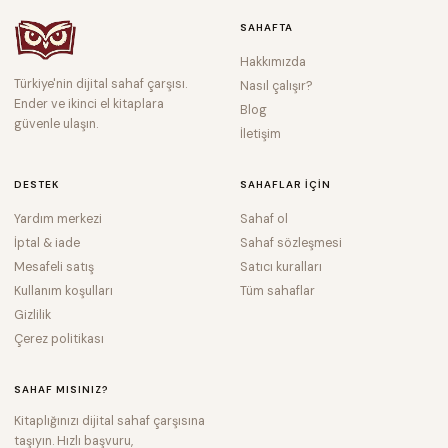
SAHAFTA
Hakkımızda
Türkiye'nin dijital sahaf çarşısı.
Nasıl çalışır?
Ender ve ikinci el kitaplara
Blog
güvenle ulaşın.
İletişim
DESTEK
SAHAFLAR IÇIN
Yardım merkezi
Sahaf ol
İptal & iade
Sahaf sözleşmesi
Mesafeli satış
Satıcı kuralları
Kullanım koşulları
Tüm sahaflar
Gizlilik
Çerez politikası
SAHAF MISINIZ?
Kitaplığınızı dijital sahaf çarşısına
taşıyın. Hızlı başvuru,