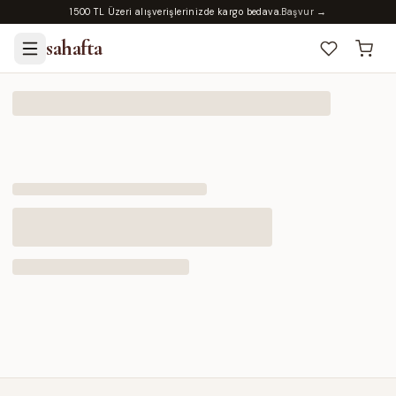
1500 TL Üzeri alışverişlerinizde kargo bedava.
Başvur →
sahafta