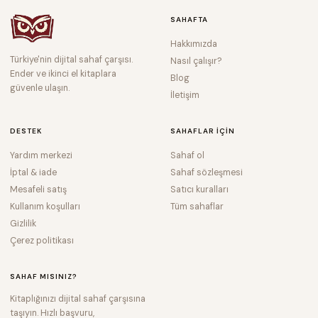
SAHAFTA
Hakkımızda
Türkiye'nin dijital sahaf çarşısı.
Nasıl çalışır?
Ender ve ikinci el kitaplara
Blog
güvenle ulaşın.
İletişim
DESTEK
SAHAFLAR IÇIN
Yardım merkezi
Sahaf ol
İptal & iade
Sahaf sözleşmesi
Mesafeli satış
Satıcı kuralları
Kullanım koşulları
Tüm sahaflar
Gizlilik
Çerez politikası
SAHAF MISINIZ?
Kitaplığınızı dijital sahaf çarşısına
taşıyın. Hızlı başvuru,