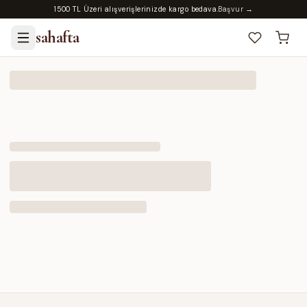
1500 TL Üzeri alışverişlerinizde kargo bedava.
Başvur →
sahafta