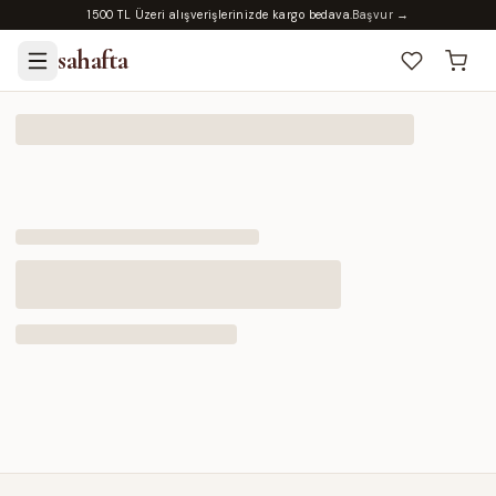
1500 TL Üzeri alışverişlerinizde kargo bedava.
Başvur →
sahafta