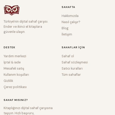
SAHAFTA
Hakkımızda
Türkiye'nin dijital sahaf çarşısı.
Nasıl çalışır?
Ender ve ikinci el kitaplara
Blog
güvenle ulaşın.
İletişim
DESTEK
SAHAFLAR IÇIN
Yardım merkezi
Sahaf ol
İptal & iade
Sahaf sözleşmesi
Mesafeli satış
Satıcı kuralları
Kullanım koşulları
Tüm sahaflar
Gizlilik
Çerez politikası
SAHAF MISINIZ?
Kitaplığınızı dijital sahaf çarşısına
taşıyın. Hızlı başvuru,