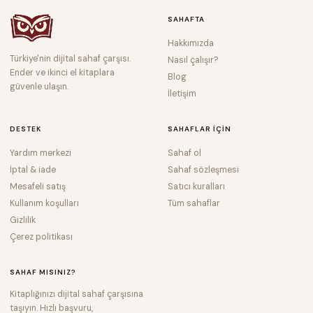
SAHAFTA
Hakkımızda
Türkiye'nin dijital sahaf çarşısı.
Nasıl çalışır?
Ender ve ikinci el kitaplara
Blog
güvenle ulaşın.
İletişim
DESTEK
SAHAFLAR IÇIN
Yardım merkezi
Sahaf ol
İptal & iade
Sahaf sözleşmesi
Mesafeli satış
Satıcı kuralları
Kullanım koşulları
Tüm sahaflar
Gizlilik
Çerez politikası
SAHAF MISINIZ?
Kitaplığınızı dijital sahaf çarşısına
taşıyın. Hızlı başvuru,