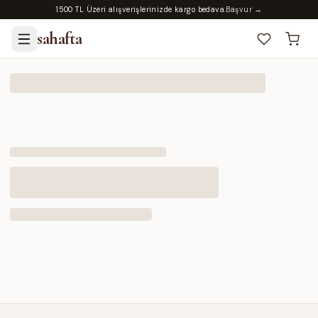
1500 TL Üzeri alışverişlerinizde kargo bedava.
Başvur →
sahafta