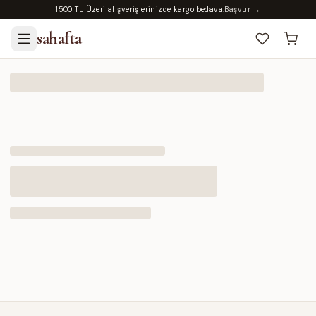
1500 TL Üzeri alışverişlerinizde kargo bedava.
Başvur →
sahafta