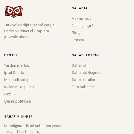
SAHAFTA
Hakkımızda
Türkiye'nin dijital sahaf çarşısı.
Nasıl çalışır?
Ender ve ikinci el kitaplara
Blog
güvenle ulaşın.
İletişim
DESTEK
SAHAFLAR IÇIN
Yardım merkezi
Sahaf ol
İptal & iade
Sahaf sözleşmesi
Mesafeli satış
Satıcı kuralları
Kullanım koşulları
Tüm sahaflar
Gizlilik
Çerez politikası
SAHAF MISINIZ?
Kitaplığınızı dijital sahaf çarşısına
taşıyın. Hızlı başvuru,