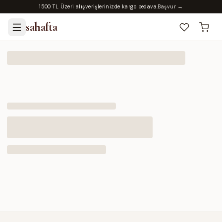
1500 TL Üzeri alışverişlerinizde kargo bedava.
Başvur →
sahafta