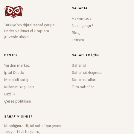
SAHAFTA
Hakkımızda
Türkiye'nin dijital sahaf çarşısı.
Nasıl çalışır?
Ender ve ikinci el kitaplara
Blog
güvenle ulaşın.
İletişim
DESTEK
SAHAFLAR IÇIN
Yardım merkezi
Sahaf ol
İptal & iade
Sahaf sözleşmesi
Mesafeli satış
Satıcı kuralları
Kullanım koşulları
Tüm sahaflar
Gizlilik
Çerez politikası
SAHAF MISINIZ?
Kitaplığınızı dijital sahaf çarşısına
taşıyın. Hızlı başvuru,