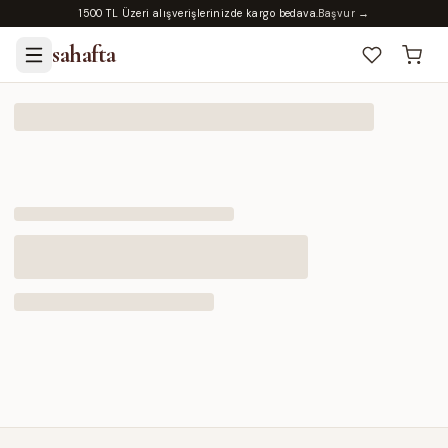
1500 TL Üzeri alışverişlerinizde kargo bedava.
Başvur →
sahafta