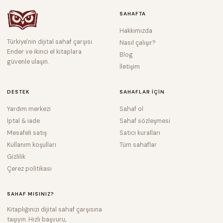
SAHAFTA
Hakkımızda
Türkiye'nin dijital sahaf çarşısı.
Nasıl çalışır?
Ender ve ikinci el kitaplara
Blog
güvenle ulaşın.
İletişim
DESTEK
SAHAFLAR IÇIN
Yardım merkezi
Sahaf ol
İptal & iade
Sahaf sözleşmesi
Mesafeli satış
Satıcı kuralları
Kullanım koşulları
Tüm sahaflar
Gizlilik
Çerez politikası
SAHAF MISINIZ?
Kitaplığınızı dijital sahaf çarşısına
taşıyın. Hızlı başvuru,